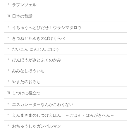
ラプンツェル
日本の昔話
うちゅうへとびだせ！ウラシマタロウ
きつねとたぬきのばけくらべ
だいこん にんじん ごぼう
びんぼうがみとふくのかみ
みみなしほういち
やまたのおろち
しつけに役立つ
エスカレーターなんかこわくない
えんまさまのしつけえほん ～ごはん・はみがきへん～
おちゅうしゃガンバルマン