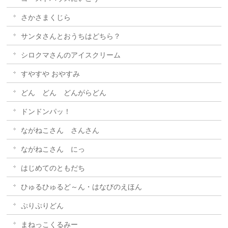
さかさまくじら
サンタさんとおうちはどちら？
シロクマさんのアイスクリーム
すやすや おやすみ
どん どん どんがらどん
ドンドンパッ！
ながねこさん さんさん
ながねこさん にっ
はじめてのともだち
ひゅるひゅるど～ん・はなびのえほん
ぷりぷりどん
まねっこくるみー