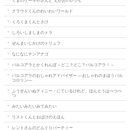
くまのケーキやさんと えがおのレシピ
クラウドくんのわいわいワールド
くろくまくんとさけ
しろいしましまのトラ
ぜんまいじかけのトリュフ
なになにチンアナゴ
パルコアラとかくれんぼ – どこ？どこ？パルコアラ！ –
パルコアラのおしゃれアドバイザー ―おしゃれのまほうパル
コロリン―
ふうせんいぬティニー・にているけれど、ほんとうはべつべ
つ
みたいみたいみてみたい
リストくんとおばけのえほん
レントさんのどんぐりパーティー