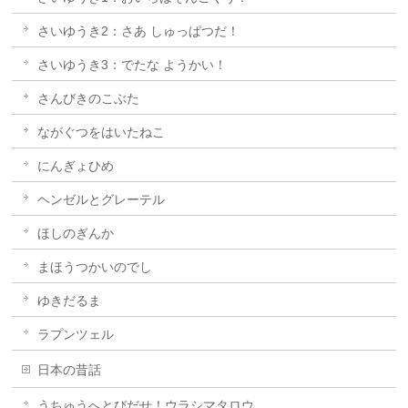
さいゆうき2：さあ しゅっぱつだ！
さいゆうき3：でたな ようかい！
さんびきのこぶた
ながぐつをはいたねこ
にんぎょひめ
ヘンゼルとグレーテル
ほしのぎんか
まほうつかいのでし
ゆきだるま
ラプンツェル
日本の昔話
うちゅうへとびだせ！ウラシマタロウ