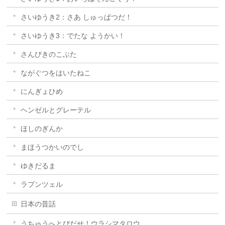
さいゆうき2：さあ しゅっぱつだ！
さいゆうき3：でたな ようかい！
さんびきのこぶた
ながぐつをはいたねこ
にんぎょひめ
ヘンゼルとグレーテル
ほしのぎんか
まほうつかいのでし
ゆきだるま
ラプンツェル
日本の昔話
うちゅうへとびだせ！ウラシマタロウ