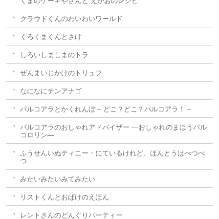
くまのケーキやさんと えがおのレシピ
クラウドくんのわいわいワールド
くろくまくんとさけ
しろいしましまのトラ
ぜんまいじかけのトリュフ
なになにチンアナゴ
パルコアラとかくれんぼ – どこ？どこ？パルコアラ！ –
パルコアラのおしゃれアドバイザー ―おしゃれのまほうパル
コロリン―
ふうせんいぬティニー・にているけれど、ほんとうはべつべ
つ
みたいみたいみてみたい
リストくんとおばけのえほん
レントさんのどんぐりパーティー