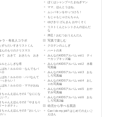
ぼくはシャンプーたまねぎマン
ママ、ほんとうはね。
ムシバキンをやっつけろ！
もじゃもじゃけんちゃん
ゆびきり げんまん おやくそく
リストくんとレントさんのほんだ
な
押忍！おむつおうえんだん
ャラ・有名人コラボ
写真で楽しむ
たずらだいすきリストくん
クロテンのふしぎ
ほんのもりのクリスマス
ハートの木
きて おきて おきたら おき
みんなのKIDSアルバム vol.1 ティ
ーカップキッズ編
ルルとふしぎな塔
みんなのKIDSアルバム vol.2 水着
写真編
んばれ！ルルロロ・なんでもパ
ペロ
みんなのKIDSアルバム vol.3 おも
しろ写真編
んばれ！ルルロロ・パパなんて
いっきらい！
みんなのKIDSアルバム vol.4 おし
ゃれ写真編
んばれ！ルルロロ・ママがおね
！
みんなのKIDSアルバム vol.5 おや
すみ写真編
まちゃんえほんその1『なににな
たい？』
みんなのKIDSアルバム vol.6 おも
しろ写真2編
まちゃんえほんその2『やまもり
イートポテト』
幼児から学べる英語
まちゃんえほんその3『おいしい
Can I do my job? はじめてのえいご
おい』
えほん