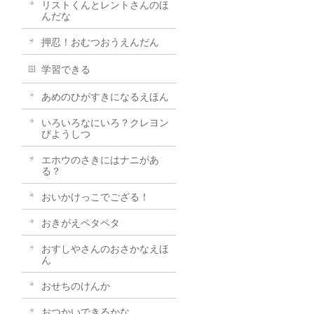
リストくんとレントさんのほ
んだな
押忍！おむつおうえんだん
学習できる
あめのひがすきになるえほん
いろいろなにいろ？クレヨン
びようしつ
エホウのさきにはナニがあ
る？
おいかけっこでござる！
おきがえペタペタ
おすしやさんのおさかなえほ
ん
おせちのけんか
おつかいできるかな