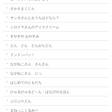
さかさまくじら
サンタさんとおうちはどちら？
シロクマさんのアイスクリーム
すやすや おやすみ
どん どん どんがらどん
ドンドンパッ！
ながねこさん さんさん
ながねこさん にっ
はじめてのともだち
ひゅるひゅるど～ん・はなびのえほん
ぷりぷりどん
まねっこくるみー