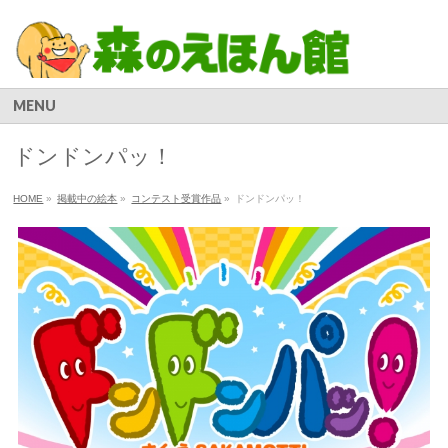
MENU
ドンドンパッ！
HOME
»
掲載中の絵本
»
コンテスト受賞作品
»
ドンドンパッ！