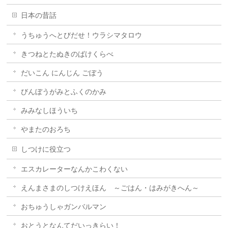
日本の昔話
うちゅうへとびだせ！ウラシマタロウ
きつねとたぬきのばけくらべ
だいこん にんじん ごぼう
びんぼうがみとふくのかみ
みみなしほういち
やまたのおろち
しつけに役立つ
エスカレーターなんかこわくない
えんまさまのしつけえほん ～ごはん・はみがきへん～
おちゅうしゃガンバルマン
おとうとなんてだいっきらい！