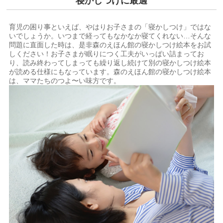
寝かしつけに最適
育児の困り事といえば、やはりお子さまの「寝かしつけ」ではな
いでしょうか。いつまで経ってもなかなか寝てくれない…そんな
問題に直面した時は、是非森のえほん館の寝かしつけ絵本をお試
しください！お子さまが眠りにつく工夫がいっぱい詰まってお
り、読み終わってしまっても繰り返し続けて別の寝かしつけ絵本
が読める仕様にもなっています。森のえほん館の寝かしつけ絵本
は、ママたちのつよ〜い味方です。