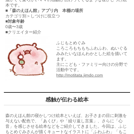
本です。
■「森のえほん館」アプリ内 本棚の場所
カテゴリ別＞しつけに役立つ
■対象年齢
0歳〜3歳
■クリエイター紹介
ふじもとめぐみ
ころころもちもちふわふわ、ぬいぐる
みみたいなほんわかとした絵を描いて
ます。
主にこども・ファミリー向けの分野で
活動中です。
http://motitata.jimdo.com
感触が伝わる絵本
森のえほん館の寝かしつけ絵本といえば、お子さまの目に刺激を
与えない配色で、「あくび」や「繰り返し言葉」、さらに「心
音」を感じさせる絵本などをご紹介してきました。今回は、ふじ
もとめぐみさんが描くキュートなイラストに「ふわふわ」「もこ