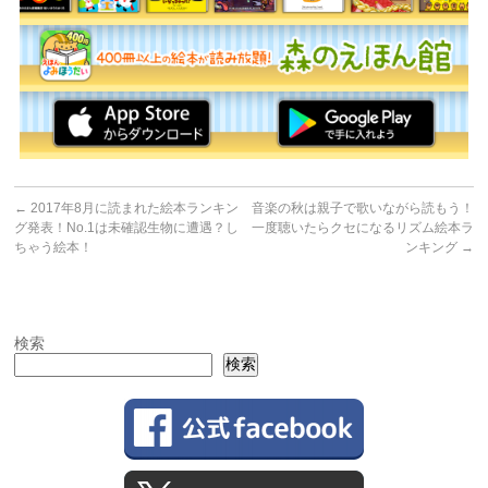
←
2017年8月に読まれた絵本ランキン
音楽の秋は親子で歌いながら読もう！
グ発表！No.1は未確認生物に遭遇？し
一度聴いたらクセになるリズム絵本ラ
ちゃう絵本！
ンキング
→
検索
検索