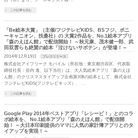
この記事を読む
「Be絵本大賞」（主催/フジテレビKIDS、BSフジ、ポニ
ーキャニオン、扶桑社）の 大賞2作品を、No.1絵本アプリ
「森のえほん館」で配信開始！ ～秋元康、茂木健一郎、武
田双雲らも絶賛の絵本「泣けないサボテン」が登場！～
2014年12月19日
プレスリリース
株式会社アイフリーク モバイル（所在地：東京都渋谷区、代表取
締役社長：谷内 進、以下当社）は、大人気絵本アプリ「森のえほ
ん館」のクリスマスタイアップ企画第3弾の絵本として、株式会社
フジテレビKIDS(フジテレビキッズ）、 …
この記事を読む
Google Play 2014年ベストアプリ「レシーピ！」とのコラ
ボ絵本を、 No.1絵本アプリ「森のえほん館」で配信開
始！ ～大日本印刷提供のママに人気の家計簿アプリとのタ
イアップを実現！～