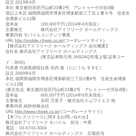
設立 2013年4月
本社 東京都渋谷区円山町23番2号 アレトゥーサ渋谷4階
登記上本店 福岡県福岡市博多区博多駅前三丁目２番８号 住友生
命博多ビル11階
資本金 100,000千円 (2014年4月現在）
主要株主 株式会社アイフリーク ホールディングス
事業内容 モバイルコンテンツ事業
URL
http://mobile.i-freek.co.jp/
(コーポレートサイト)
【株式会社アイフリーク ホールディングス 会社概要】
会社名 株式会社アイフリーク ホールディングス
(東京証券取引所 JASDAQ市場上場 証券コー
ド：3845)
代表者 代表取締役社長 谷内 進（たにうち すすむ）
設立 2000年6月
本社 福岡県福岡市博多区博多駅前三丁目2番8号 住友生命博多
ビル11階
(東京支店: 東京都渋谷区円山町23番2号 アレトゥーサ渋谷4階）
資本金 605,007千円 (2014年9月末現在）
主要株主 永田 万里子・株式会社エムワイエヌ 他
事業内容 純粋持株会社
URL
http://www.i-freek.co.jp/
(コーポレートサイト)
【本プレスリリースに関するお問い合わせ】
株式会社アイフリーク モバイル 担当：中尾
電話： 03-6743-3004
株式会社アイフリーク ホールディングス 広報担当