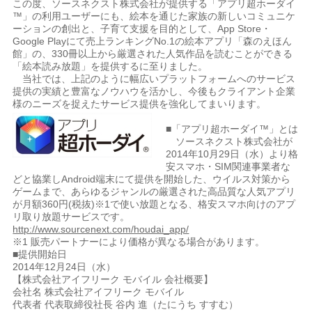
この度、ソースネクスト株式会社が提供する「アプリ超ホーダイ
™」の利用ユーザーにも、絵本を通じた家族の新しいコミュニケ
ーションの創出と、子育て支援を目的として、App Store・
Google Playにて売上ランキングNo.1の絵本アプリ「森のえほん
館」の、330冊以上から厳選された人気作品を読むことができる
「絵本読み放題」を提供するに至りました。
当社では、上記のように幅広いプラットフォームへのサービス
提供の実績と豊富なノウハウを活かし、今後もクライアント企業
様のニーズを捉えたサービス提供を強化してまいります。
■「アプリ超ホーダイ™」とは
ソースネクスト株式会社が
2014年10月29日（水）より格
安スマホ・SIM関連事業者な
どと協業しAndroid端末にて提供を開始した、ウイルス対策から
ゲームまで、あらゆるジャンルの厳選された高品質な人気アプリ
が月額360円(税抜)※1で使い放題となる、格安スマホ向けのアプ
リ取り放題サービスです。
http://www.sourcenext.com/houdai_app/
※1 販売パートナーにより価格が異なる場合があります。
■提供開始日
2014年12月24日（水）
【株式会社アイフリーク モバイル 会社概要】
会社名 株式会社アイフリーク モバイル
代表者 代表取締役社長 谷内 進（たにうち すすむ）