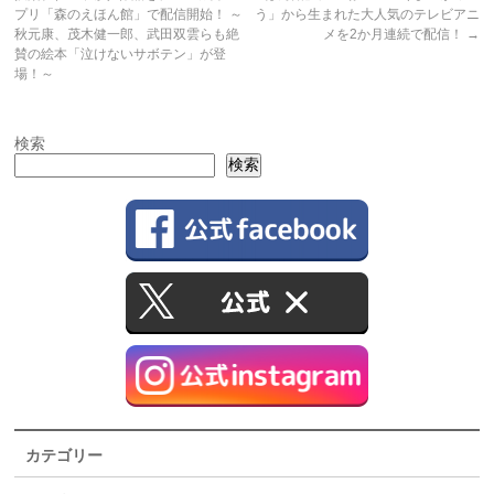
プリ「森のえほん館」で配信開始！ ～
う」から生まれた大人気のテレビアニ
秋元康、茂木健一郎、武田双雲らも絶
メを2か月連続で配信！
→
賛の絵本「泣けないサボテン」が登
場！～
検索
検索
カテゴリー