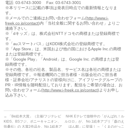
電話: 03-6743-3000 Fax: 03-6743-3001
※本リリースに記載の事項は発表日時点での最新情報となりま
す。
※メールでのご連絡はお問い合わせフォーム(
http://www.i-
freek.co.jp/contact
)内「当社全般に関するお問い合わせ」よりご
連絡下さい。
※「dキッズ」は、株式会社NTTドコモの商標または登録商標で
す。
※「auスマートパス」はKDDI株式会社の登録商標です。
※「App Store」は、米国および他の国におけるApple Inc.の商標
または登録商標です。
※「Google Play」「Android」は、Google Inc. の商標または登
録商標です。
※その他、各社の社名、製品名、サービス名は各社の商標または
登録商標です。※報道機関のご担当者様・出版会社のご担当者
様・証券会社/アナリストの皆様向けに、アイフリークグループの
PR・IR情報を随時配信しております。配信をご希望の場合は、お
問い合わせフォーム(
http://www.i-freek.co.jp/contact
)よりお申し
込み下さい。
←
「Be絵本大賞」（主催/フジテレビ
NHK Eテレで放映中の「がんばれ！ル
KIDS、BSフジ、ポニーキャニオン、
ルロロ」が、 No.1絵本アプリ「森のえ
扶桑社）の 大賞2作品を、No.1絵本ア
ほん館」に登場！ ～「くまのがっこ