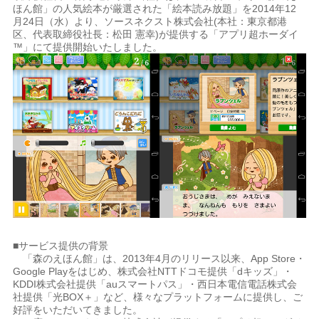
ほん館」の人気絵本が厳選された「絵本読み放題」を2014年12
月24日（水）より、ソースネクスト株式会社(本社：東京都港
区、代表取締役社長：松田 憲幸)が提供する「アプリ超ホーダイ
™」にて提供開始いたしました。
■サービス提供の背景
「森のえほん館」は、2013年4月のリリース以来、App Store・
Google Playをはじめ、株式会社NTTドコモ提供「dキッズ」・
KDDI株式会社提供「auスマートパス」・西日本電信電話株式会
社提供「光BOX＋」など、様々なプラットフォームに提供し、ご
好評をいただいてきました。