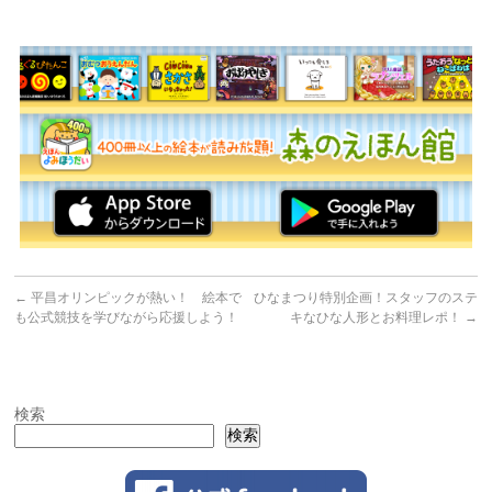
←
平昌オリンピックが熱い！ 絵本で
ひなまつり特別企画！スタッフのステ
も公式競技を学びながら応援しよう！
キなひな人形とお料理レポ！
→
検索
検索