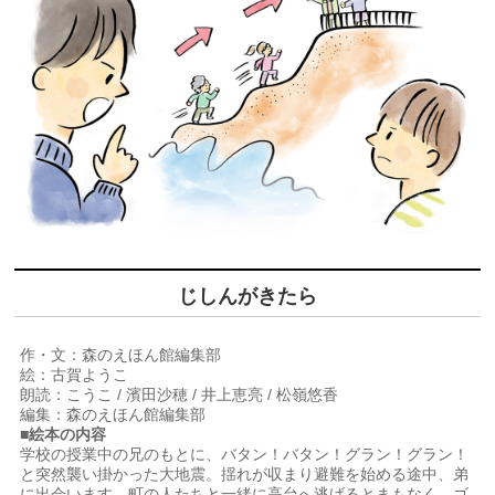
じしんがきたら
作・文：森のえほん館編集部
絵：古賀ようこ
朗読：こうこ / 濱田沙穂 / 井上恵亮 / 松嶺悠香
編集：森のえほん館編集部
■絵本の内容
学校の授業中の兄のもとに、バタン！バタン！グラン！グラン！
と突然襲い掛かった大地震。揺れが収まり避難を始める途中、弟
に出会います。町の人たちと一緒に高台へ逃げるとまもなく、ゴ