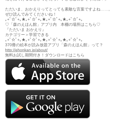
ただいま、おかえりってとっても素敵な言葉ですよね……。
ぜひ読んでみてくださいね！
｡+ﾟ☆ﾟ+｡★｡+ﾟ☆ﾟ+｡★｡+ﾟ☆ﾟ+｡★｡+ﾟ☆ﾟ+｡
♡「森のえほん館」アプリ内 本棚の場所はこちら♡
『ただいま おかえり』
カテゴリー＞学習できる
｡+ﾟ☆ﾟ+｡★｡+ﾟ☆ﾟ+｡★｡+ﾟ☆ﾟ+｡★｡+ﾟ☆ﾟ+｡
370冊の絵本が読み放題アプリ「森のえほん館」って？
http://ehonkan.jp/about/
無料お試し期間付き！ダウンロードはこちら