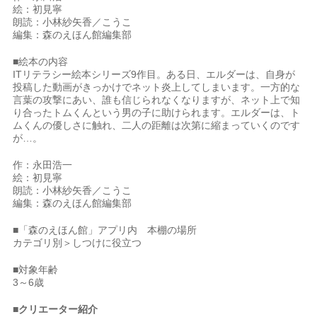
絵：初見寧
朗読：小林紗矢香／こうこ
編集：森のえほん館編集部
■絵本の内容
ITリテラシー絵本シリーズ9作目。ある日、エルダーは、自身が
投稿した動画がきっかけでネット炎上してしまいます。一方的な
言葉の攻撃にあい、誰も信じられなくなりますが、ネット上で知
り合ったトムくんという男の子に助けられます。エルダーは、ト
ムくんの優しさに触れ、二人の距離は次第に縮まっていくのです
が…。
作：永田浩一
絵：初見寧
朗読：小林紗矢香／こうこ
編集：森のえほん館編集部
■「森のえほん館」アプリ内 本棚の場所
カテゴリ別＞しつけに役立つ
■対象年齢
3～6歳
■クリエーター紹介