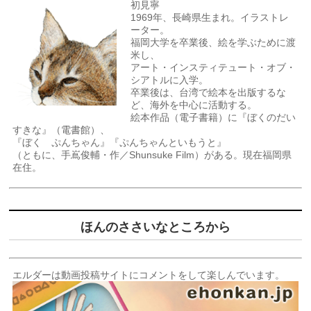
初見寧
1969年、長崎県生まれ。イラストレ
ーター。
福岡大学を卒業後、絵を学ぶために渡
米し、
アート・インスティテュート・オブ・
シアトルに入学。
卒業後は、台湾で絵本を出版するな
ど、海外を中心に活動する。
絵本作品（電子書籍）に『ぼくのだい
すきな』（電書館）、
『ぼく ぷんちゃん』『ぷんちゃんといもうと』
（ともに、手嶌俊輔・作／Shunsuke Film）がある。現在福岡県
在住。
ほんのささいなところから
エルダーは動画投稿サイトにコメントをして楽しんでいます。