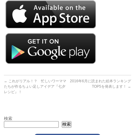
←
これがリアル！？ 忙しいワーママ
2016年6月に読まれた絵本ランキング
たちが作るちょい足しアイデア『七夕
TOP5を発表します！
→
レシピ』！
検索
検索