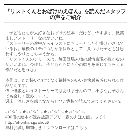
『リストくんとおばけのえほん』を読んだスタッフ
の声をご紹介
「子どもたちが大好きなおばけの絵本！だけど、怖すぎず、微笑
ましいストーリーなのがいいね」
「ストーリーの途中からイラストにちょっとした仕掛けがされて
いるね。最後のオチにつながる伏線として、見つけた子どもは思
わずにやりとしちゃうかも」
「リストくんのシリーズは、毎回登場人物の感情表現が豊かなの
がいいよね。今作も、子どもたちにも心の動きを感じてもらえる
作品だと思うな」
本作は、ただ怖いだけでなく気持ちのいい爽快感も感じられる作
品なんです。
怖い怪談というストーリーではありませんので、小さなお子さん
でも楽しく読めますよ。
週末、涼しさを感じながらぜひご家族で読んでみてくださいね。
｡+ﾟ☆ﾟ+｡★｡+ﾟ☆ﾟ+｡★｡+ﾟ☆ﾟ+｡★｡+ﾟ☆ﾟ+｡
400冊の絵本が読み放題アプリ「森のえほん館」って？
http://ehonkan.jp/about/
無料お試し期間付き！ダウンロードはこちら