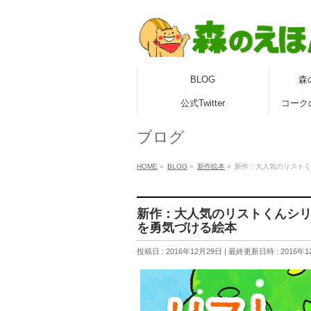
BLOG
森
公式Twitter
コーク
ブログ
HOME
»
BLOG
»
新作絵本
»
新作：大人気のリストく
新作：大人気のリストくんシ
を勇気づける絵本
投稿日 : 2016年12月29日
最終更新日時 : 2016年1