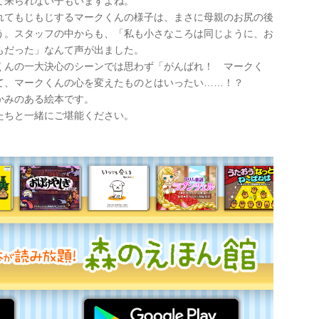
て来られない子もいますよね。
れてもじもじするマークくんの様子は、まさに母親のお尻の後
う。スタッフの中からも、「私も小さなころは同じように、お
もだった」なんて声が出ました。
くんの一大決心のシーンでは思わず「がんばれ！ マークく
て、マークくんの心を変えたものとはいったい……！？
かみのある絵本です。
たちと一緒にご堪能ください。