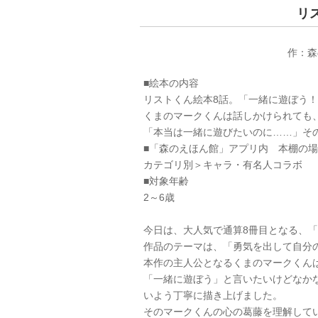
リ
作：森
■絵本の内容
リストくん絵本8話。「一緒に遊ぼう
くまのマークくんは話しかけられても
「本当は一緒に遊びたいのに……」そ
■「森のえほん館」アプリ内 本棚の
カテゴリ別＞キャラ・有名人コラボ
■対象年齢
2～6歳
今日は、大人気で通算8冊目となる、
作品のテーマは、「勇気を出して自分
本作の主人公となるくまのマークくん
「一緒に遊ぼう」と言いたいけどなか
いよう丁寧に描き上げました。
そのマークくんの心の葛藤を理解して