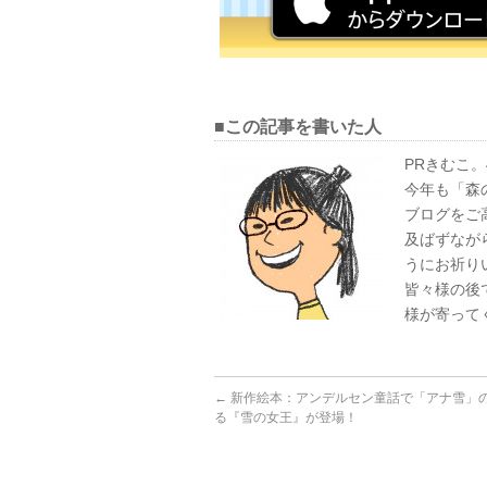
■この記事を書いた人
PRきむこ。
今年も「森
ブログをご
及ばずなが
うにお祈り
皆々様の後
様が寄って
←
新作絵本：アンデルセン童話で「アナ雪」
る『雪の女王』が登場！