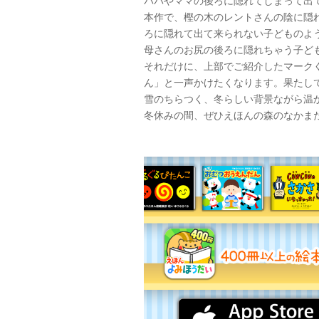
パパやママの後ろに隠れてしまって出
本作で、樫の木のレントさんの陰に隠
ろに隠れて出て来られない子どものよ
母さんのお尻の後ろに隠れちゃう子ど
それだけに、上部でご紹介したマーク
ん」と一声かけたくなります。果たし
雪のちらつく、冬らしい背景ながら温
冬休みの間、ぜひえほんの森のなかま