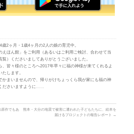
4歳2ヶ月・1歳4ヶ月の2人の娘の育児中。
のえほん館」をご利用（あるいはご利用ご検討、合わせて当
高覧）くださいましてありがとうございました。
ら、皆々様のところへ2017年早々に福の神様が来てくれるよ
いたします。
でかまいませんので、帰りがけちょっくら我が家にも福の神
くださいますように……
の原作でもあ
熊本・大分の地震で被害に遭われた子どもたちに、絵本を
届けるプロジェクトの報告レポート
→