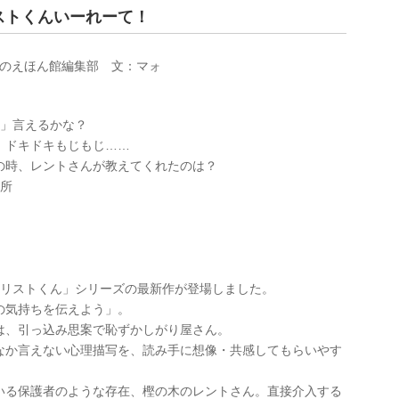
ストくんいーれーて！
のえほん館編集部 文：マォ
！」言えるかな？
、ドキドキもじもじ……
の時、レントさんが教えてくれたのは？
場所
「リストくん」シリーズの最新作が登場しました。
の気持ちを伝えよう」。
は、引っ込み思案で恥ずかしがり屋さん。
なか言えない心理描写を、読み手に想像・共感してもらいやす
いる保護者のような存在、樫の木のレントさん。直接介入する