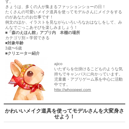
す。
きょうは、多くの人が集まるファッションショーの日！
たくさんの可愛いメイク道具を使ってモデルさんにメイクをする
のがあなたのお仕事です！
例文のほか、イラストを見ながらいろいろなおはなしをして、み
んなでごっこあそびを楽しみましょう！
■「森のえほん館」アプリ内 本棚の場所
カテゴリ別＞学習できる
■対象年齢
3歳〜6歳
■クリエーター紹介
ajico
いたずらを仕掛けるこどものような気
持ちでキャンバスに向かっています。
児童書・アプリゲーム系を中心に活動
中です。
http://whoopeei.com
かわいいメイク道具を使ってモデルさんを大変身さ
せよう！