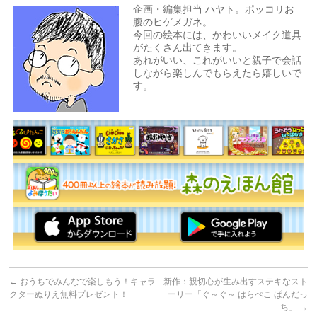
企画・編集担当 ハヤト。ポッコリお
腹のヒゲメガネ。
今回の絵本には、かわいいメイク道具
がたくさん出てきます。
あれがいい、これがいいと親子で会話
しながら楽しんでもらえたら嬉しいで
す。
←
おうちでみんなで楽しもう！キャラ
新作：親切心が生み出すステキなスト
クターぬりえ無料プレゼント！
ーリー「ぐ～ぐ～ はらぺこ ぱんだっ
ち」
→