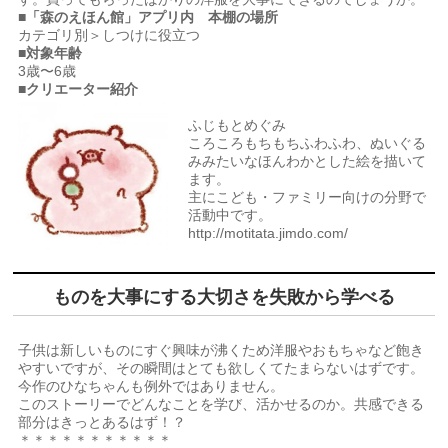
■「森のえほん館」アプリ内 本棚の場所
カテゴリ別＞しつけに役立つ
■対象年齢
3歳〜6歳
■クリエーター紹介
ふじもとめぐみ
ころころもちもちふわふわ、ぬいぐる
みみたいなほんわかとした絵を描いて
ます。
主にこども・ファミリー向けの分野で
活動中です。
http://motitata.jimdo.com/
ものを大事にする大切さを失敗から学べる
子供は新しいものにすぐ興味が沸くため洋服やおもちゃなど飽き
やすいですが、その瞬間はとても欲しくてたまらないはずです。
今作のひなちゃんも例外ではありません。
このストーリーでどんなことを学び、活かせるのか。共感できる
部分はきっとあるはず！？
＊＊＊＊＊＊＊＊＊＊＊