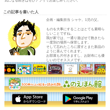
気になる続きはぜひアプリでお楽しみください。
この記事を書いた人
企画・編集担当 シャケ。1児の父。
ものを大事にすることはとても素晴ら
しいことですね。
我が家では、一通り遊ばせて飽きたら
一度別の場所へ保管します。
そして忘れたころに渡すとまた新品の
ように喜んでくれます。
お部屋も片付きますし、お財布にも優
しいのでオススメです。