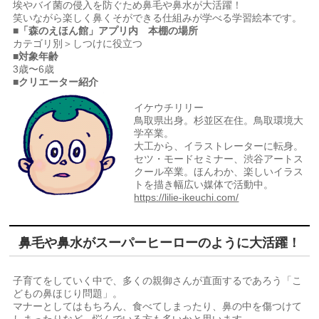
埃やバイ菌の侵入を防ぐため鼻毛や鼻水が大活躍！
笑いながら楽しく鼻くそができる仕組みが学べる学習絵本です。
■「森のえほん館」アプリ内 本棚の場所
カテゴリ別＞しつけに役立つ
■対象年齢
3歳〜6歳
■クリエーター紹介
イケウチリリー
鳥取県出身。杉並区在住。鳥取環境大
学卒業。
大工から、イラストレーターに転身。
セツ・モードセミナー、渋谷アートス
クール卒業。ほんわか、楽しいイラス
トを描き幅広い媒体で活動中。
https://lilie-ikeuchi.com/
鼻毛や鼻水がスーパーヒーローのように大活躍！
子育てをしていく中で、多くの親御さんが直面するであろう「こ
どもの鼻ほじり問題」。
マナーとしてはもちろん、食べてしまったり、鼻の中を傷つけて