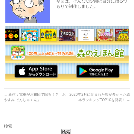
今回は、そんな幼少期の自分に贈るつ
もりで制作しました。
←
新作：電車がお布団で眠る！？「お
2020年2月に読まれた数が多かった絵
やすみ でんしゃくん」
本ランキングTOP10を発表！
→
検索
検索