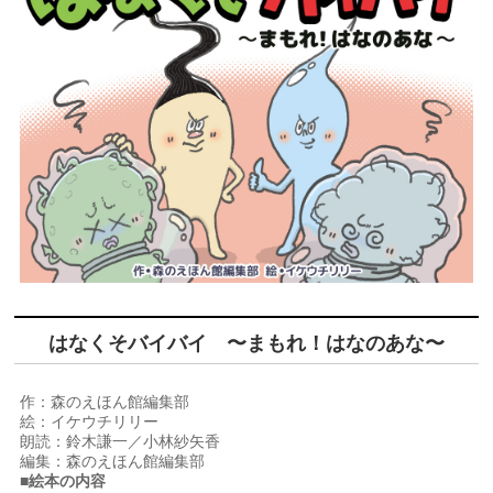
はなくそバイバイ 〜まもれ！はなのあな〜
作：森のえほん館編集部
絵：イケウチリリー
朗読：鈴木謙一／小林紗矢香
編集：森のえほん館編集部
■絵本の内容