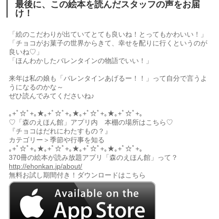
最後に、この絵本を読んだスタッフの声をお届
け！
「絵のこだわりが出ていてとても良いね！とってもかわいい！」
「チョコがお菓子の世界からきて、幸せを配りに行くというのが
良いね♡」
「ほんわかしたバレンタインの物語でいい！」
来年は私の娘も「バレンタインあげるー！！」って自分で言うよ
うになるのかな～
ぜひ読んでみてくださいね♪
｡+ﾟ☆ﾟ+｡★｡+ﾟ☆ﾟ+｡★｡+ﾟ☆ﾟ+｡★｡+ﾟ☆ﾟ+｡
♡「森のえほん館」アプリ内 本棚の場所はこちら♡
『チョコはだれにわたすもの？』
カテゴリー＞季節や行事を知る
｡+ﾟ☆ﾟ+｡★｡+ﾟ☆ﾟ+｡★｡+ﾟ☆ﾟ+｡★｡+ﾟ☆ﾟ+｡
370冊の絵本が読み放題アプリ「森のえほん館」って？
http://ehonkan.jp/about/
無料お試し期間付き！ダウンロードはこちら