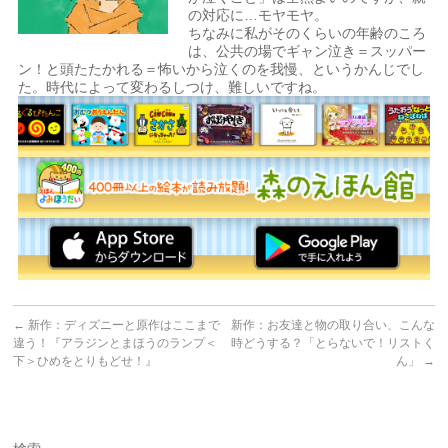
の対応に…モヤモヤ。
ちなみに私がそのくらいの年齢のころ
は、公共の場でギャン泣き＝スッパー
ン！と頭たたかれる＝怖いから泣くのを我慢、というかんじでし
た。時代によって変わるしつけ、難しいですね。
←
新作：ディズニーと原作はここまで
新作：お友達と物の取り合い、こんな
違う！『アラジンとまほうのランプ＜
時どうする？「とらないで！リストく
下＞ひめをとりもどせ！』
ん」
→