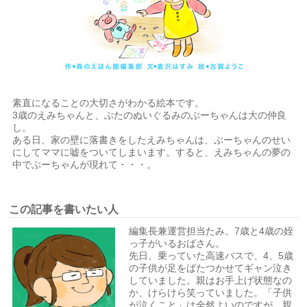
素直になることの大切さがわかる絵本です。
3歳のえみちゃんと、ぶたのぬいぐるみのぶーちゃんは大の仲良
し。
ある日、家の壁に落書きをしたえみちゃんは、ぶーちゃんのせい
にしてママに嘘をついてしまいます。すると、えみちゃんの夢の
中でぶーちゃんが現れて・・・。
この記事を書いたい人
編集長兼
運営担当たみ。7歳と4歳の姪
っ子がいるおばさん。
先日、乗っていた高速バスで、4、5歳
の子供が足をばたつかせてギャン泣き
していました。親はお手上げ状態なの
か、けらけら笑っていました。「子供
が泣くこと」は全然よいのですが、親