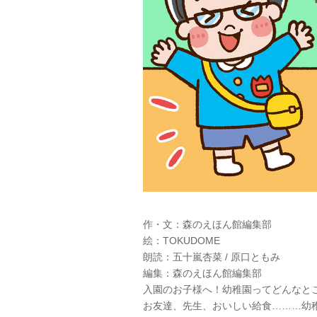
作・文：森のえほん館編集部
絵：TOKUDOME
朗読：五十嵐杏菜 / 原口ともみ
編集：森のえほん館編集部
入園のお子様へ！幼稚園ってどんなと
お友達、先生、おいしい給食………幼