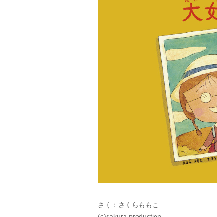
さく：さくらももこ
(c)sakura production