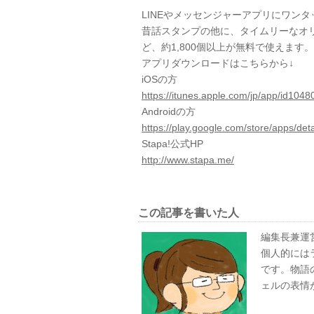
LINEやメッセンジャーアプリにワン
昔話スタンプの他に、タイムリーなオ
ど、約1,800個以上が無料で使えます。
アプリダウンロードはこちらから↓
iOSの方
https://itunes.apple.com/jp/app/id104
Androidの方
https://play.google.com/store/apps/deta
Stapa!公式HP
http://www.stapa.me/
この記事を書いた人
編集長兼
運
個人的には
です。物語
ェルの表情