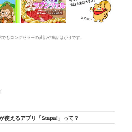
館でもロングセラーの昔話や童話ばかりです。
所
使えるアプリ「Stapa!」って？