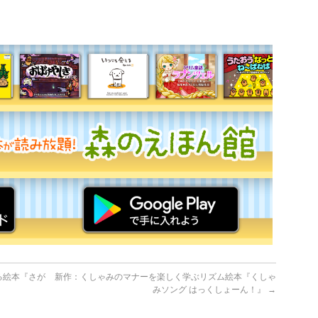
る絵本『さが
新作：くしゃみのマナーを楽しく学ぶリズム絵本『くしゃ
みソング はっくしょーん！』
→