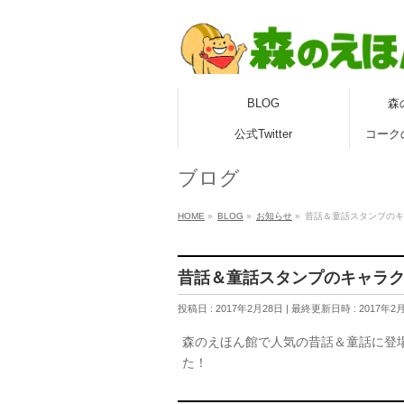
BLOG
森
公式Twitter
コーク
ブログ
HOME
»
BLOG
»
お知らせ
»
昔話＆童話スタンプのキ
昔話＆童話スタンプのキャラク
投稿日 : 2017年2月28日
最終更新日時 : 2017年2
森のえほん館で人気の昔話＆童話に登
た！