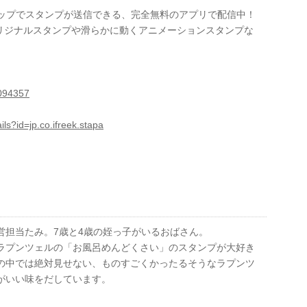
タップでスタンプが送信できる、完全無料のアプリで配信中！
リジナルスタンプや滑らかに動くアニメーションスタンプな
8094357
ils?id=jp.co.ifreek.stapa
営担当たみ。7歳と4歳の姪っ子がいるおばさん。
ラプンツェルの「お風呂めんどくさい」のスタンプが大好き
の中では絶対見せない、ものすごくかったるそうなラプンツ
がいい味をだしています。