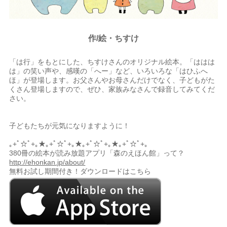
作/絵・ちすけ
「は行」をもとにした、ちすけさんのオリジナル絵本。「ははは
は」の笑い声や、感嘆の「へー」など、いろいろな「はひふへ
ほ」が登場します。お父さんやお母さんだけでなく、子どもがた
くさん登場しますので、ぜひ、家族みなさんで録音してみてくだ
さい。
子どもたちが元気になりますように！
｡+ﾟ☆ﾟ+｡★｡+ﾟ☆ﾟ+｡★｡+ﾟ☆ﾟ+｡★｡+ﾟ☆ﾟ+｡
380冊の絵本が読み放題アプリ「森のえほん館」って？
http://ehonkan.jp/about/
無料お試し期間付き！ダウンロードはこちら