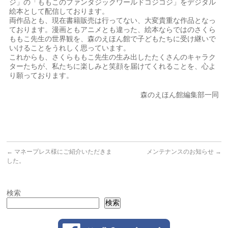
ジ」の「ももこのファンタジックワールドコジコジ」をデジタル
絵本として配信しております。
両作品とも、現在書籍販売は行ってない、大変貴重な作品となっ
ております。漫画ともアニメとも違った、絵本ならではのさくら
ももこ先生の世界観を、森のえほん館で子どもたちに受け継いで
いけることをうれしく思っています。
これからも、さくらももこ先生の生み出したたくさんのキャラク
ターたちが、私たちに楽しみと笑顔を届けてくれることを、心よ
り願っております。
森のえほん館編集部一同
←
マネープレス様にご紹介いただきま
メンテナンスのお知らせ
→
した。
検索
検索