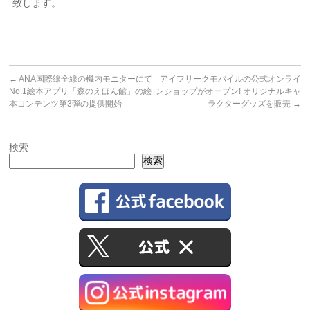
致します。
←
ANA国際線全線の機内モニターにて
アイフリークモバイルの公式オンライ
No.1絵本アプリ「森のえほん館」の絵
ンショップがオープン! オリジナルキャ
本コンテンツ第3弾の提供開始
ラクターグッズを販売
→
検索
検索