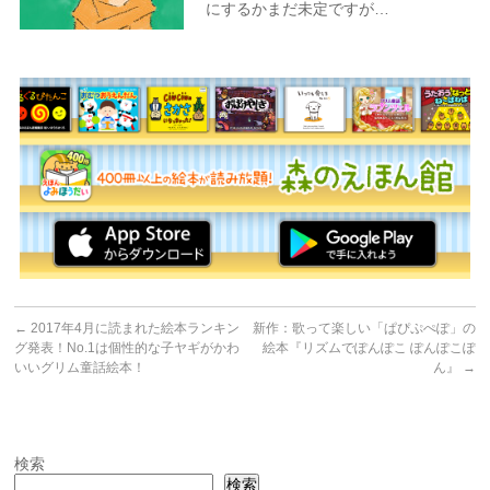
にするかまだ未定ですが…
←
2017年4月に読まれた絵本ランキン
新作：歌って楽しい「ぱぴぷぺぽ」の
グ発表！No.1は個性的な子ヤギがかわ
絵本『リズムでぽんぽこ ぽんぽこぽ
いいグリム童話絵本！
ん』
→
検索
検索