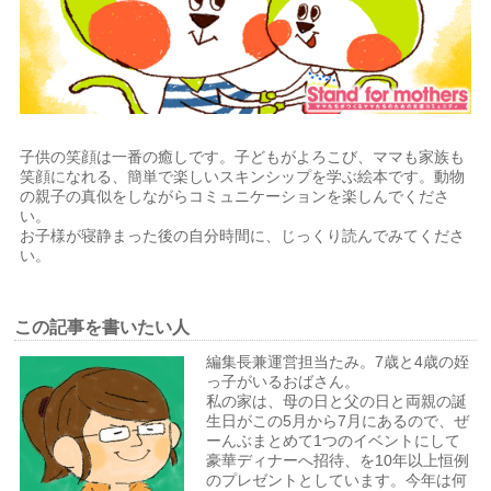
子供の笑顔は一番の癒しです。子どもがよろこび、ママも家族も
笑顔になれる、簡単で楽しいスキンシップを学ぶ絵本です。動物
の親子の真似をしながらコミュニケーションを楽しんでくださ
い。
お子様が寝静まった後の自分時間に、じっくり読んでみてくださ
い。
この記事を書いたい人
編集長兼
運営担当たみ。7歳と4歳の姪
っ子がいるおばさん。
私の家は、母の日と父の日と両親の誕
生日がこの5月から7月にあるので、ぜ
ーんぶまとめて1つのイベントにして
豪華ディナーへ招待、を10年以上恒例
のプレゼントとしています。今年は何