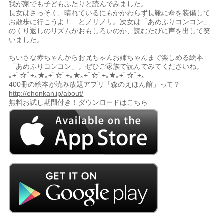
我が家でも子どもふたりと読んでみました。
長女はさっそく、晴れているにもかかわらず長靴に傘を装備して
お散歩に行こうよ！ とノリノリ。次女は「あめふりコンコン」
のくり返しのリズムがおもしろいのか、読むたびに声を出して笑
いました。
ちいさな赤ちゃんからお兄ちゃんお姉ちゃんまで楽しめる絵本
「あめふりコンコン」。ぜひご家族で読んでみてくださいね。
｡+ﾟ☆ﾟ+｡★｡+ﾟ☆ﾟ+｡★｡+ﾟ☆ﾟ+｡★｡+ﾟ☆ﾟ+｡
400冊の絵本が読み放題アプリ「森のえほん館」って？
http://ehonkan.jp/about/
無料お試し期間付き！ダウンロードはこちら