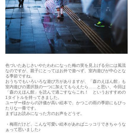
色づいたあじさいやたわわになった梅の実を見上げる分には風流
なのですが、親子にとってはお外で遊べず、室内遊びが中心とな
る季節ですね。
おうちでもいろいろな遊び方がありますが、「森のえほん館」も
室内遊びの選択肢の一つに加えてもらえたら……と思い、今回は
「森のえほん館」を読んで過ごすならこれ！ というおすすめの
1タイトルを持ってきました。
ユーザー様からの評価が高い絵本で、かつこの雨の季節にもぴっ
たりな一冊です。
まずはお読みになった方のお声をどうぞ。
・梅雨だけど、こんな可愛い絵本があればニッコリできちゃうな
ぁって思いました♪