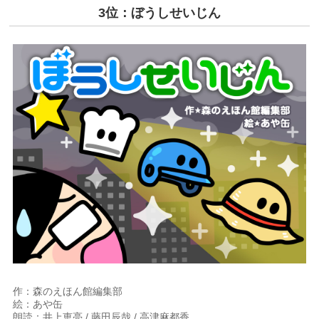
3位：ぼうしせいじん
作：森のえほん館編集部
絵：あや缶
朗読：井上恵亮 / 藤田辰哉 / 高津麻都香