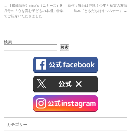
←
【掲載情報】nina’s（ニナーズ）9
新作：舞台は沖縄！少年と精霊の友情
月号の「心を育む子どもの本棚」特集
絵本『ともだちはキジムナー』
→
でご紹介いただきました
検索
検索
カテゴリー