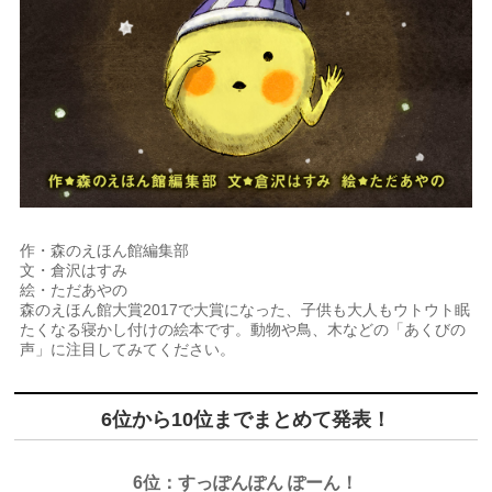
作・森のえほん館編集部
文・倉沢はすみ
絵・ただあやの
森のえほん館大賞2017で大賞になった、子供も大人もウトウト眠
たくなる寝かし付けの絵本です。動物や鳥、木などの「あくびの
声」に注目してみてください。
6位から10位までまとめて発表！
6位：すっぽんぽん ぽーん！