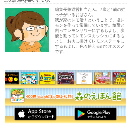
この記事を書いたい人
編集長兼
運営担当たみ。7歳と4歳の姪
っ子がいるおばさん。
我が家のレモ活！ということで、塩レ
モンを作って常備しています。焼酎と
割ってレモンサワーにするもよし、炭
酸と割ってレモンスカッシュにするも
よし、お肉に掛けてレモンステーキに
するもよし、色々使えるのでオススメ
です。