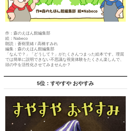
作：森のえほん館編集部
絵：Nabeco
朗読：蒼樹里緒 / 高橋すみれ
編集：森のえほん館編集部
「なんで？」「どうして？」がたくさんつまった絵本です。理屈
では簡単に説明できない不思議な視覚体験をたくさん楽しんで、
頭の中を活性化させてみませんか？
5位：すやすや おやすみ