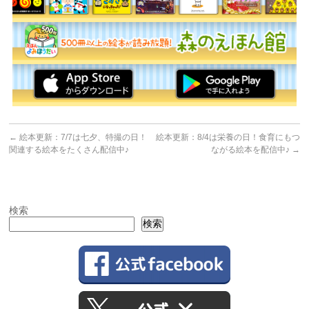
←
絵本更新：7/7は七夕、特撮の日！
絵本更新：8/4は栄養の日！食育にもつ
関連する絵本をたくさん配信中♪
ながる絵本を配信中♪
→
検索
検索