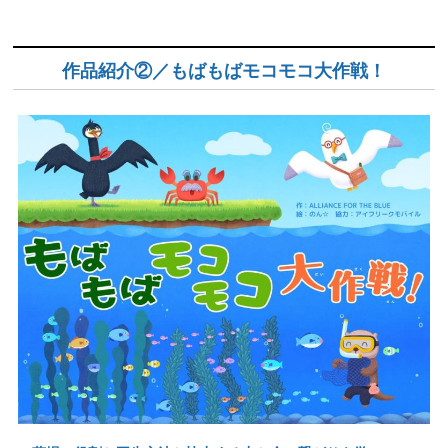
作品紹介②／もばもばモコモコ大作戦！